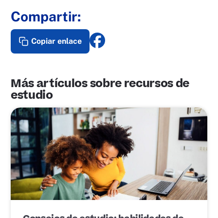
Compartir:
Copiar enlace
Más artículos sobre recursos de
estudio
E
n
l
a
c
e
d
e
p
u
b
l
i