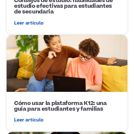
Consejos de estudio: habilidades de
c
estudio efectivas para estudiantes
a
de secundaria
c
i
Leer artículo
ó
n
E
n
l
a
c
e
d
e
p
u
b
l
i
Cómo usar la plataforma K12: una
c
guía para estudiantes y familias
a
c
Leer artículo
i
ó