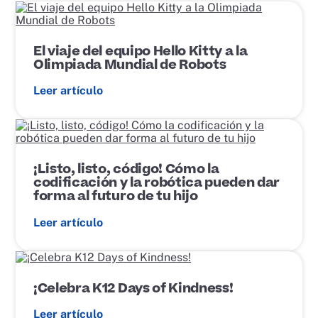
E
n
l
a
El viaje del equipo Hello Kitty a la
c
Olimpiada Mundial de Robots
e
d
Leer artículo
e
p
u
E
b
n
l
l
i
a
¡Listo, listo, código! Cómo la
c
c
codificación y la robótica pueden dar
a
e
forma al futuro de tu hijo
c
d
i
e
Leer artículo
ó
p
n
u
b
E
l
n
i
l
¡Celebra K12 Days of Kindness!
c
a
a
c
Leer artículo
c