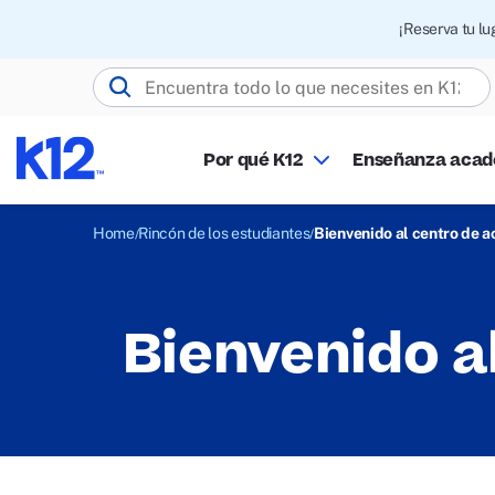
¡Reserva tu l
Buscar K12.com
Por qué K12
Enseñanza aca
Home
Rincón de los estudiantes
Bienvenido al centro de a
Bienvenido al