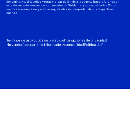
denominativa, el logotipo y otras marcas de Stride a las que se hace referencia en
este documento son marcas comerciales de Stride, Inc. y sus subsidiarias. Otros
nombres de empresas y marcas registradas son propiedad de sus respectivos
dueños.
Términos de uso
Política de privacidad
Tus opciones de privacidad
No vender/compartir mi información
Accesibilidad
Política de PI