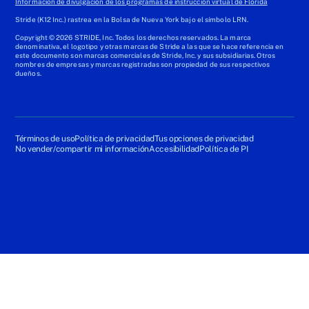
Informacion de divulgación de los programas de instrucción virtual de Florida
Stride (K12 Inc.) rastrea en la Bolsa de Nueva York bajo el símbolo LRN.
Copyright © 2026 STRIDE, Inc. Todos los derechos reservados. La marca
denominativa, el logotipo y otras marcas de Stride a las que se hace referencia en
este documento son marcas comerciales de Stride, Inc. y sus subsidiarias. Otros
nombres de empresas y marcas registradas son propiedad de sus respectivos
dueños.
Términos de uso
Política de privacidad
Tus opciones de privacidad
No vender/compartir mi información
Accesibilidad
Política de PI