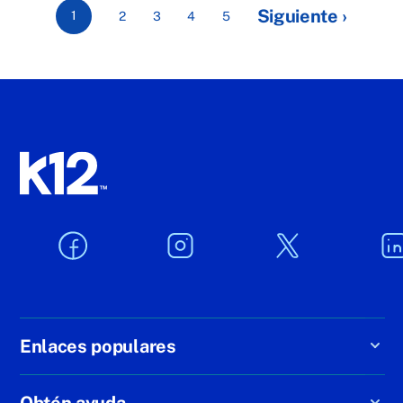
Siguiente ›
1
2
3
4
5
Enlaces populares
Obtén ayuda