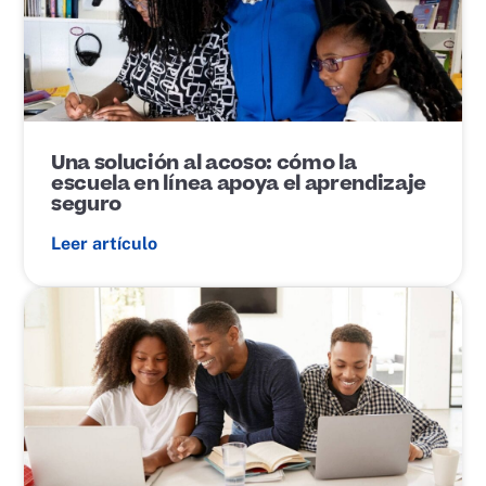
c
e
d
e
p
u
b
l
i
Una solución al acoso: cómo la
c
escuela en línea apoya el aprendizaje
a
seguro
c
i
Leer artículo
ó
n
E
n
l
a
c
e
d
e
p
u