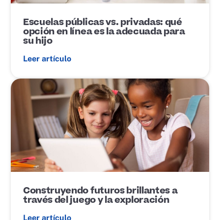
b
l
i
Escuelas públicas vs. privadas: qué
c
opción en línea es la adecuada para
a
su hijo
c
i
Leer artículo
ó
n
E
n
l
a
c
e
d
e
p
u
b
l
i
Construyendo futuros brillantes a
c
través del juego y la exploración
a
c
Leer artículo