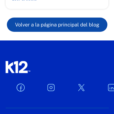
i
ó
n
Volver a la página principal del blog