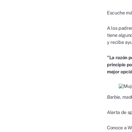
Escuche más
A los padre
tiene algun
y recibe ay
"La razón p
principio p
mejor opció
Barbie, mad
Alerta de sp
Conoce a Wi