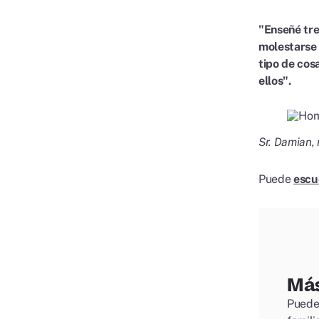
"Enseñé tre
molestarse u
tipo de cos
ellos".
Sr. Damian,
Puede
escu
Más
Puede 