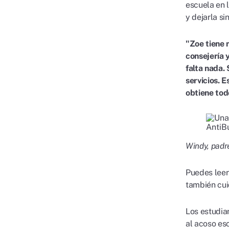
escuela en 
y dejarla s
"Zoe tiene 
consejería y
falta nada. 
servicios. E
obtiene tod
Windy, padr
Puedes lee
también cui
Los estudia
al acoso es