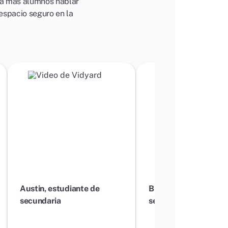
 a más alumnos hablar
espacio seguro en la
Reproducir
Reprod
video
video
Austin, estudiante de
Bryanna, estudiante 
secundaria
secundaria