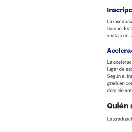
Inscrip
La inscripc
tiempo. Est
ventaja en l
Acelera
La acelerac
lugar de es
Según el
In
gradúen con
dominio ant
Quién 
La graduaci