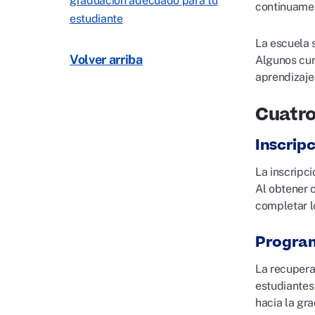
graduación adecuado para tu
continuamen
estudiante
La escuela 
Volver arriba
Algunos cur
aprendizaje
Cuatro
Inscrip
La inscripci
Al obtener 
completar lo
Program
La recupera
estudiantes
hacia la gr