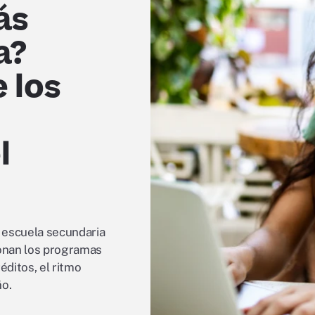
ás
a?
 los
l
 escuela secundaria
onan los programas
éditos, el ritmo
ño.