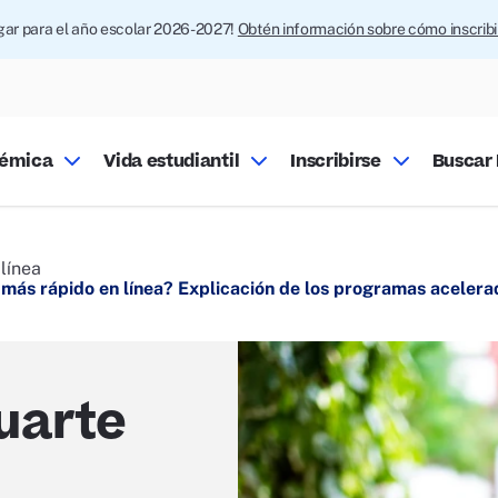
ugar para el año escolar 2026-2027!
Obtén información sobre cómo inscrib
démica
Vida estudiantil
Inscribirse
Buscar 
línea
más rápido en línea? Explicación de los programas acelera
uarte