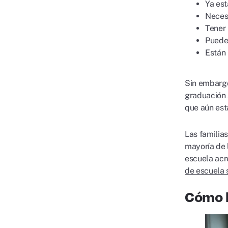
Ya es
Necesi
Tener 
Puede
Están 
Sin embargo
graduación 
que aún est
Las familia
mayoría de 
escuela acr
de escuela 
Cómo l