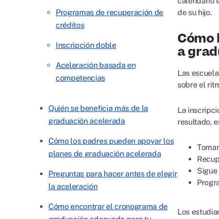
calendario e
Programas de recuperación de
de su hijo.
créditos
Cómo l
Inscripción doble
a grad
Aceleración basada en
Las escuela
competencias
sobre el rit
Quién se beneficia más de la
La inscripc
graduación acelerada
resultado, 
Cómo los padres pueden apoyar los
Tomar
planes de graduación acelerada
Recupe
Sigue
Preguntas para hacer antes de elegir
Progra
la aceleración
Cómo encontrar el cronograma de
Los estudia