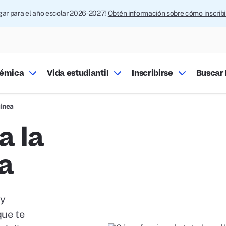
ugar para el año escolar 2026-2027!
Obtén información sobre cómo inscrib
démica
Vida estudiantil
Inscribirse
Buscar 
línea
a la
ea
 y
que te