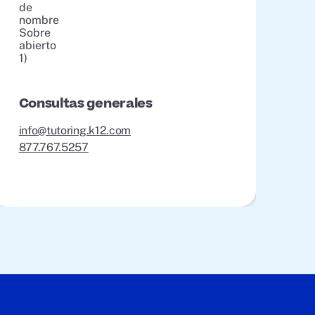
Consultas generales
info@tutoring.k12.com
877.767.5257