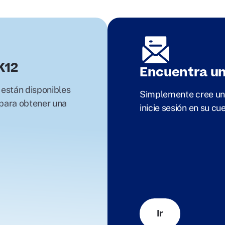
K12
Encuentra un 
 están disponibles
Simplemente cree una
 para obtener una
inicie sesión en su c
Ir