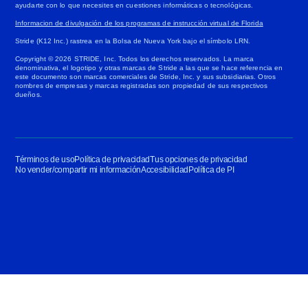
ayudarte con lo que necesites en cuestiones informáticas o tecnológicas.
Informacion de divulgación de los programas de instrucción virtual de Florida
Stride (K12 Inc.) rastrea en la Bolsa de Nueva York bajo el símbolo LRN.
Copyright © 2026 STRIDE, Inc. Todos los derechos reservados. La marca
denominativa, el logotipo y otras marcas de Stride a las que se hace referencia en
este documento son marcas comerciales de Stride, Inc. y sus subsidiarias. Otros
nombres de empresas y marcas registradas son propiedad de sus respectivos
dueños.
Términos de uso
Política de privacidad
Tus opciones de privacidad
No vender/compartir mi información
Accesibilidad
Política de PI