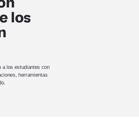
on
e los
n
 a los estudiantes con
taciones, herramientas
do.