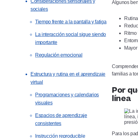
Consideraciones sensoriales y
Algunos ben
sociales
Rutina
Tiempo frente a la pantalla y fatiga
Reducc
Ritmo 
La interacción social sigue siendo
Entorn
importante
Mayor 
Regulación emocional
Comprender 
familias a t
Estructura y rutina en el aprendizaje
virtual
Por qu
Programaciones y calendarios
línea
visuales
Espacios de aprendizaje
consistentes
Para los pad
Instrucción reproducible