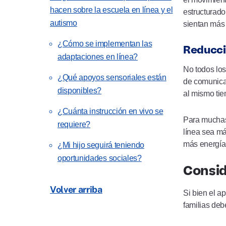
hacen sobre la escuela en línea y el
estructurado
autismo
sientan más
¿Cómo se implementan las
Reducció
adaptaciones en línea?
No todos los
¿Qué apoyos sensoriales están
de comunicac
disponibles?
al mismo tie
¿Cuánta instrucción en vivo se
Para muchas 
requiere?
línea sea má
más energía 
¿Mi hijo seguirá teniendo
oportunidades sociales?
Consid
Volver arriba
Si bien el a
familias deb