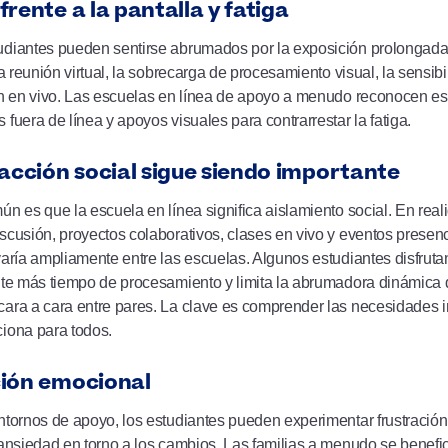
rente a la pantalla y fatiga
diantes pueden sentirse abrumados por la exposición prolongada 
 la reunión virtual, la sobrecarga de procesamiento visual, la sensi
ón en vivo. Las escuelas en línea de apoyo a menudo reconocen est
 fuera de línea y apoyos visuales para contrarrestar la fatiga.
racción social sigue siendo importante
ún es que la escuela en línea significa aislamiento social. En r
scusión, proyectos colaborativos, clases en vivo y eventos presenci
varía ampliamente entre las escuelas. Algunos estudiantes disfrutan
ite más tiempo de procesamiento y limita la abrumadora dinámica 
ara a cara entre pares. La clave es comprender las necesidades i
iona para todos.
ión emocional
ntornos de apoyo, los estudiantes pueden experimentar frustración,
 ansiedad en torno a los cambios. Las familias a menudo se benef