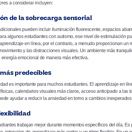
ores a considerar incluyen:
ón de la sobrecarga sensorial
adicionales pueden incluir iluminación fluorescente, espacios abar
ara algunos estudiantes con autismo, ese nivel de estimulación p
aprendizaje en línea, por el contrario, a menudo proporcionan un ma
 movimiento y las distracciones visuales. Un ambiente más tranqui
a energía emocional de manera más efectiva.
 más predecibles
lidad es importante para muchos estudiantes. El aprendizaje en l
 físicas, calendarios visuales más claros, acceso anticipado a las t
uede ayudar a reducir la ansiedad en torno a cambios inesperados
exibilidad
diantes trabajan mejor durante momentos específicos del día. Es
o, intervalos de aprendizaje más cortos y un ritmo flexible. En un e