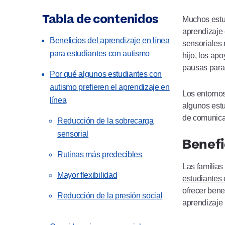
Tabla de contenidos
Muchos estu
aprendizaje 
Beneficios del aprendizaje en línea
sensoriales
para estudiantes con autismo
hijo, los ap
pausas para 
Por qué algunos estudiantes con
autismo prefieren el aprendizaje en
Los entornos
línea
algunos estu
de comunicac
Reducción de la sobrecarga
sensorial
Benefi
Rutinas más predecibles
Las familias
Mayor flexibilidad
estudiantes 
ofrecer bene
Reducción de la presión social
aprendizaje 