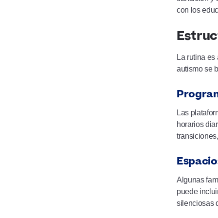
con los edu
Estruc
La rutina es
autismo se b
Program
Las platafor
horarios dia
transiciones
Espacio
Algunas fami
puede inclui
silenciosas 