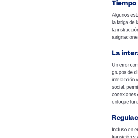
Tiempo f
Algunos estu
la fatiga de
la instrucci
asignaciones
La inte
Un error com
grupos de di
interacción 
social, perm
conexiones c
enfoque func
Regulac
Incluso en e
transición y