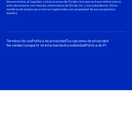
denominativa, el logotipo y otras marcas de Stride a las que se hace referencia en
este documento son marcas comerciales de Stride, Inc. y sus subsidiarias. Otros
nombres de empresas y marcas registradas son propiedad de sus respectivos
dueños.
Términos de uso
Política de privacidad
Tus opciones de privacidad
No vender/compartir mi información
Accesibilidad
Política de PI