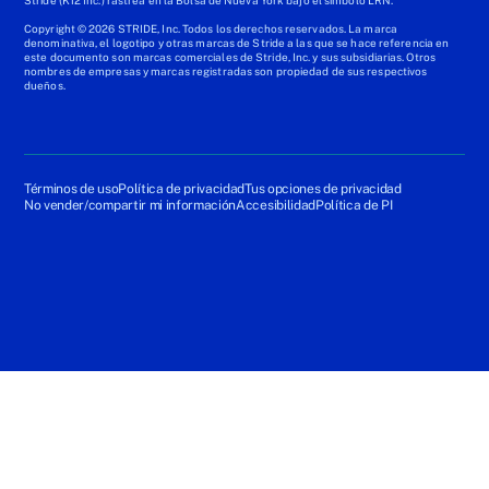
Stride (K12 Inc.) rastrea en la Bolsa de Nueva York bajo el símbolo LRN.
Copyright © 2026 STRIDE, Inc. Todos los derechos reservados. La marca
denominativa, el logotipo y otras marcas de Stride a las que se hace referencia en
este documento son marcas comerciales de Stride, Inc. y sus subsidiarias. Otros
nombres de empresas y marcas registradas son propiedad de sus respectivos
dueños.
Términos de uso
Política de privacidad
Tus opciones de privacidad
No vender/compartir mi información
Accesibilidad
Política de PI