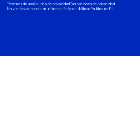
Términos de uso
Política de privacidad
Tus opciones de privacidad
No vender/compartir mi información
Accesibilidad
Política de PI