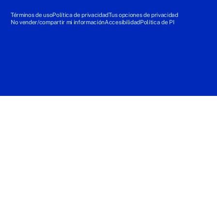
Términos de uso
Política de privacidad
Tus opciones de privacidad
No vender/compartir mi información
Accesibilidad
Política de PI