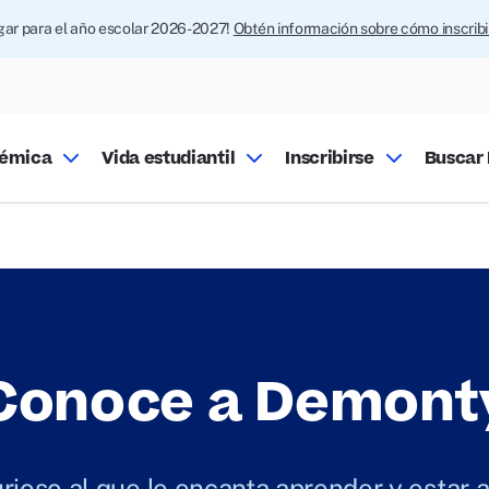
ugar para el año escolar 2026-2027!
Obtén información sobre cómo inscrib
démica
Vida estudiantil
Inscribirse
Buscar 
Conoce a Demont
ioso al que le encanta aprender y estar al