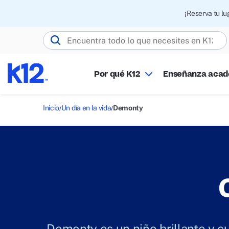
¡Reserva tu l
Buscar K12.com
Por qué K12
Enseñanza aca
Inicio
Un día en la vida
Demonty
Demonty es un niño brillante y cur