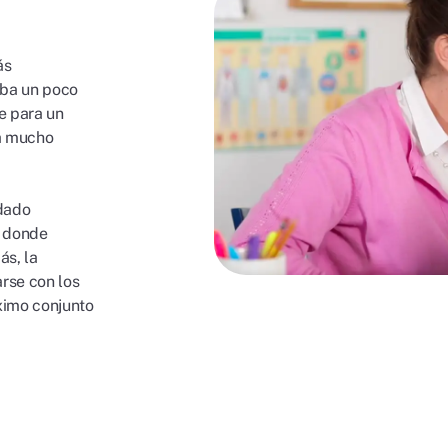
ás
aba un poco
e para un
ía mucho
 dado
s donde
ás, la
arse con los
ximo conjunto