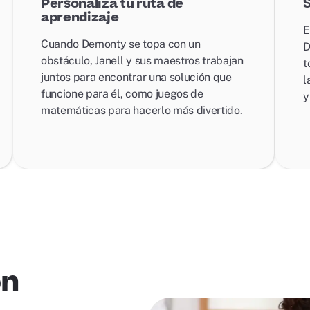
Personaliza tu ruta de
S
aprendizaje
E
Cuando Demonty se topa con un
D
obstáculo, Janell y sus maestros trabajan
t
juntos para encontrar una solución que
l
funcione para él, como juegos de
y
matemáticas para hacerlo más divertido.
on